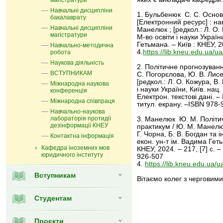
магістратури
Навчальні дисципліни
1. Бульбенюк С. С. Основи
бакалаврату
[Електронний ресурс] : на
Навчальні дисципліни
Манелюк ; [редкол.: Л. О. К
магістратури
М-во освіти і науки Україн
Гетьмана. – Київ : КНЕУ, 
Навчально-методична
4.
https://lib.kneu.edu.ua/
робота
Наукова діяльність
2. Політичне прогнозування
ВСТУПНИКАМ
С. Погорєлова, Ю. В. Лисе
[редкол.: Л. О. Кожура, В. 
Міжнародна наукова
і науки України, Київ. нац
конференція
Електрон. текстові дані. – 
Міжнародна співпраця
титул. екрану. –ISBN 978
Навчально-наукова
лабораторія протидії
3. Манелюк Ю. М. Політичн
дезінформації КНЕУ
практикум / Ю. М. Манелюк,
Г. Чорна, Б. В. Богдан та і
Контактна інформація
екон. ун-т ім. Вадима Геть
Кафедра іноземних мов
КНЕУ, 2024. – 217, [7] с. 
юридичного інституту
926-507
4.
https://lib.kneu.edu.ua
Вступникам
Вітаємо колег з черговим
Студентам
Проєкти