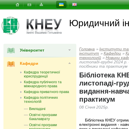
Юридичний ін
Головна
»
Інститути та
Університет
інститут
»
Кафедри
»
К
технологій
»
Новини каф
листопаді-грудні 2024 р.
Кафедри
посібники та практикум
Кафедра теоретичної
Бібліотека КН
юриспруденції
листопаді-груд
Кафедра публічного та
міжнародного права
видання-навча
Кафедра приватного права
практикум
Кафедра політичних
технологій
08 Січня 2025р.
Викладачі
Освітні програми
бакалаврату
Бібліотека КНЕУ отримала
електронні видання - навч
Освітні програми
яких є викладачі кафедри