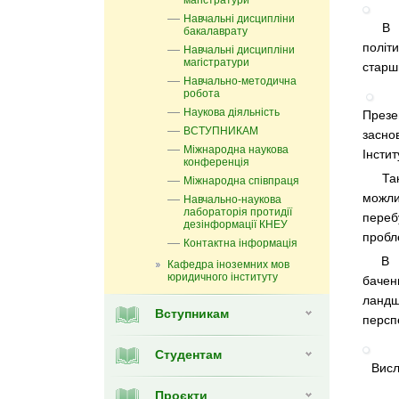
магістратури
Навчальні дисципліни
В пре
бакалаврату
політ
Навчальні дисципліни
магістратури
старш
Навчально-методична
робота
Наукова діяльність
Презе
ВСТУПНИКАМ
засно
Міжнародна наукова
Інсти
конференція
Такі
Міжнародна співпраця
можл
Навчально-наукова
лабораторія протидії
переб
дезінформації КНЕУ
пробл
Контактна інформація
В ход
Кафедра іноземних мов
юридичного інституту
баче
ландша
Вступникам
персп
Студентам
Висл
Проєкти