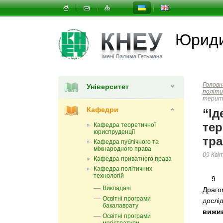
Юриди
Головн
Університет
політи
терито
Кафедри
“Ід
тер
Кафедра теоретичної
юриспруденції
тра
Кафедра публічного та
міжнародного права
09 Кві
Кафедра приватного права
Кафедра політичних
технологій
9 кв
Викладачі
Драго
Освітні програми
дослі
бакалаврату
вижив
Освітні програми