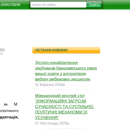
 користувачів
дра
ОСТАННІ НОВИНИ
их
Зустріч-ознайомлення
здобувачів бакалаврського рівня
вищої освіти з алгоритмом
вибору вибіркових дисциплін
11 Березня 2026р.
Міжнародний круглий стіл
"ІНФОРМАЦІЙНІ ЗАГРОЗИ
і ім. М.
СУЧАСНОСТІ ТА СУСПІЛЬНО-
огічного
ПОЛІТИЧНІ МЕХАНІЗМИ ЇХ
даптація,
УСУНЕННЯ"
07 Листопада 2025р.