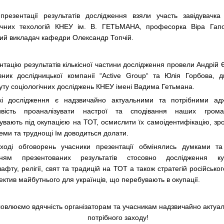
зентації результатів дослідження взяли участь завідувачк
ичних техологій КНЕУ ім. В. ГЕТЬМАНА, професорка Віра Гап
ий викладач кафедри Олександр Топчій.
нтацію результатів кількісної частини дослідження провели Андрій
вник дослідницької компанії “Active Group“ та Юлія Горбова, д
туту соціологічних досліджень КНЕУ імені Вадима Гетьмана.
 дослідження є надзвичайно актуальними та потрібними ад
ивість проаналізувати настрої та сподівання наших гром
увають під окупацією на ТОТ, осмислити їх самоідентифікацію, зро
еми та труднощі їм доводиться долати.
і обговорень учасники презентації обмінялись думками та
нням презентованих результатів стосовно дослідження кул
фту, релігії, свят та традицій на ТОТ а також стратегій російськог
ектив майбутнього для українців, що перебувають в окупації.
овлюємо вдячність організаторам та учасникам надзвичайно актуал
потрібного заходу!