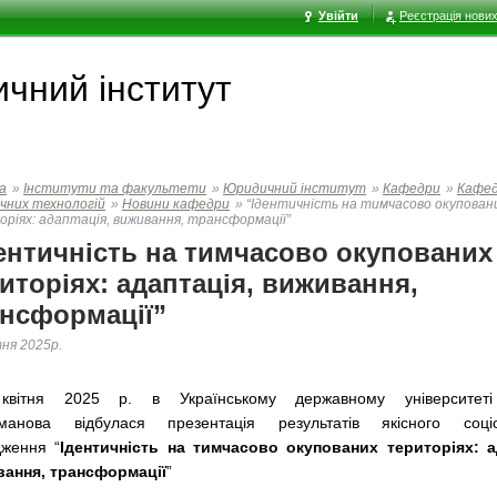
Увійти
Реєстрація нових
чний інститут
а
»
Інститути та факультети
»
Юридичний інститут
»
Кафедри
»
Кафе
чних технологій
»
Новини кафедри
»
“Ідентичність на тимчасово окупован
ріях: адаптація, виживання, трансформації”
ентичність на тимчасово окупованих
иторіях: адаптація, виживання,
нсформації”
тня 2025р.
ітня 2025 р. в Українському державному університет
манова відбулася презентація результатів якісного соціол
дження “
Ідентичність на тимчасово окупованих територіях: а
ання, трансформації
”