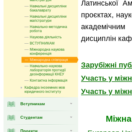
магістратури
Латинської А
Навчальні дисципліни
бакалаврату
проєктах, нау
Навчальні дисципліни
магістратури
академічним
Навчально-методична
робота
дисциплін каф
Наукова діяльність
ВСТУПНИКАМ
Міжнародна наукова
конференція
Міжнародна співпраця
Зарубіжні пуб
Навчально-наукова
лабораторія протидії
дезінформації КНЕУ
Участь у між
Контактна інформація
Кафедра іноземних мов
Участь у між
юридичного інституту
Вступникам
Міжна
Студентам
Проєкти