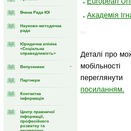
European Univ
Вчена Рада ЮІ
Академія Ігн
Науково-методична
рада
Юридична клініка
«Соціальна
Деталі про мо
справедливість»
мобільності
Випускники
переглянути 
Партнери
посиланням.
Контактна
інформація
Центр правничої
інформації,
професійного
розвитку та
експертних