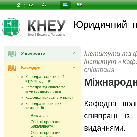
Юридичний ін
Інститути та 
Університет
інститут
»
Каф
Кафедри
співпраця
Кафедра теоретичної
Міжнародн
юриспруденції
Кафедра публічного та
міжнародного права
Кафедра приватного права
Кафедра полі
Кафедра політичних
технологій
співпраці із
Викладачі
Освітні програми
виданнями, з
бакалаврату
Освітні програми