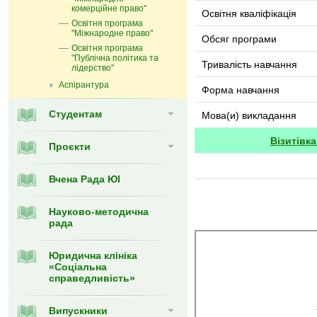
комерційне право"
Освітня кваліфікація
Освітня програма
"Міжнародне право"
Обсяг програми
Освітня програма
"Публічна політика та
Тривалість навчання
лідерство"
Аспірантура
Форма навчання
Студентам
Мова(и) викладання
Візитівк
Проєкти
Вчена Рада ЮІ
Науково-методична
рада
Юридична клініка
«Соціальна
справедливість»
Випускники