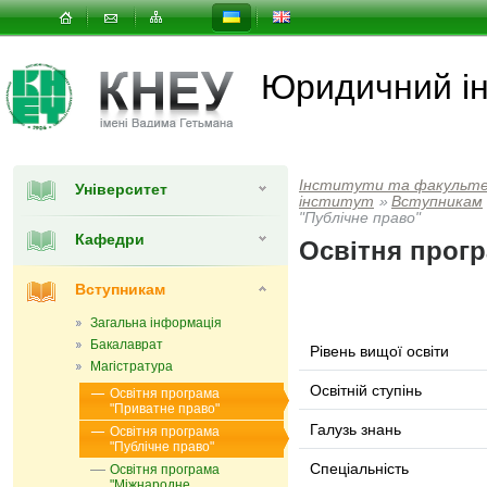
Юридичний ін
Інститути та факульт
Університет
інститут
»
Вступникам
"Публічне право"
Кафедри
Освітня прогр
Вступникам
Загальна інформація
Бакалаврат
Рівень вищої освіти
Магістратура
Освітній ступінь
Освітня програма
"Приватне право"
Галузь знань
Освітня програма
"Публічне право"
Спеціальність
Освітня програма
"Міжнародне