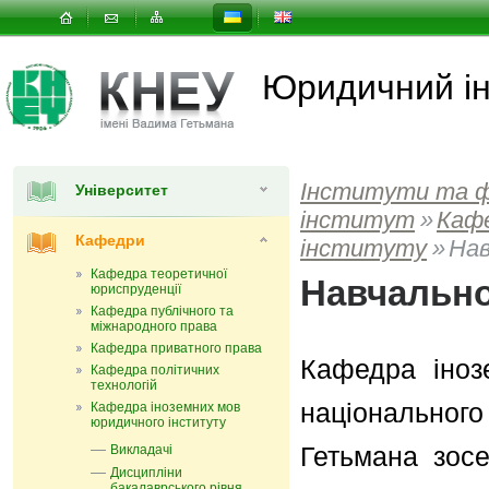
Юридичний ін
Інститути та 
Університет
інститут
»
Каф
Кафедри
інституту
»
Нав
Кафедра теоретичної
Навчально
юриспруденції
Кафедра публічного та
міжнародного права
Кафедра приватного права
Кафедра іноз
Кафедра політичних
технологій
національног
Кафедра іноземних мов
юридичного інституту
Гетьмана зосе
Викладачі
Дисципліни
бакалаврського рівня