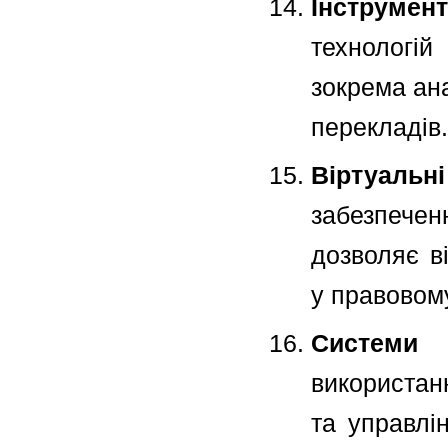
Інструмент
технологі
зокрема ан
перекладів.
Віртуаль
забезпече
дозволяє в
у правовому
Системи
використан
та управлі