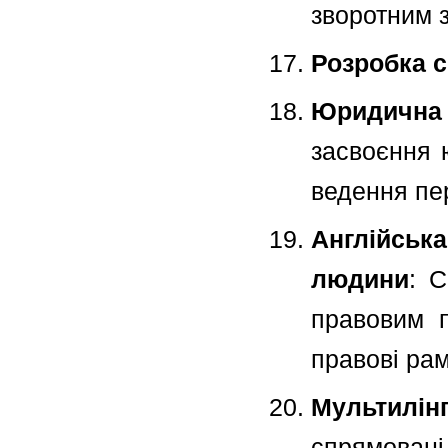
зворотним з
Розробка с
Юридична 
засвоєння ю
ведення пер
Англійськ
людини
: С
правовим п
правові рам
Мультилі
спрямован