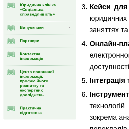
Юридична клініка
Кейси для
«Соціальна
справедливість»
юридичних 
Випускники
заняттях та
Партнери
Онлайн-п
електронно
Контактна
інформація
доступності
Центр правничої
інформації,
Інтеграція
професійного
розвитку та
експертних
Інструмент
досліджень
технологі
Практична
підготовка
зокрема ан
перекладів.