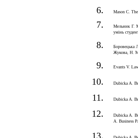
Mason C. The
Мельник Г. М
умінь студент
Боровецька Л
Жукова, Н. М
Evants V. Law
Dubicka A. Bu
Dubicka A. Bu
Dubicka A. Bu
A. Business P
Dubicka A. Bu