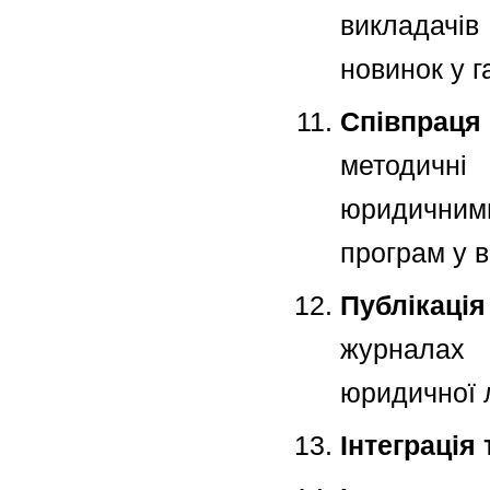
викладачів
новинок у г
Співпрац
методичні
юридичним
програм у в
Публікаці
журналах 
юридичної л
Інтеграція