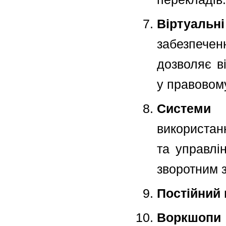
Віртуаль
забезпече
дозволяє в
у правовому
Системи
використан
та управлі
зворотним з
Постійний
Воркшопи