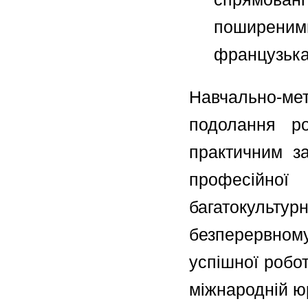
поширеним
французька
Навчально-ме
подолання р
практичним за
професійн
багатокуль
безперервном
успішної робот
міжнародній ю