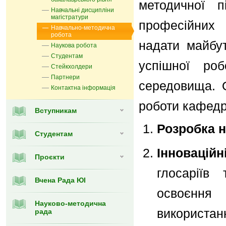
методичної п
Навчальні дисципліни
магістратури
професійних 
Навчально-методична
робота
надати майбут
Наукова робота
Студентам
успішної роб
Стейкхолдери
Партнери
середовища. 
Контактна інформація
роботи кафедр
Вступникам
Розробка н
Студентам
Інноваційн
Проєкти
глосаріїв 
Вчена Рада ЮІ
освоєння 
Науково-методична
використан
рада