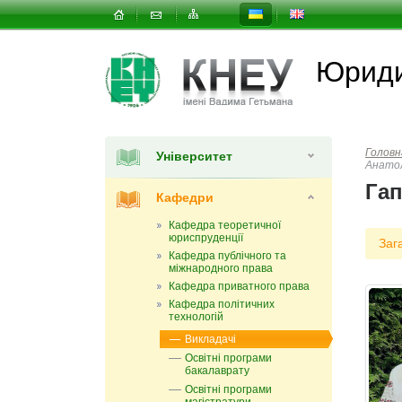
Юриди
Головн
Університет
Анатол
Гап
Кафедри
Кафедра теоретичної
юриспруденції
Заг
Кафедра публічного та
міжнародного права
Кафедра приватного права
Кафедра політичних
технологій
Викладачі
Освітні програми
бакалаврату
Освітні програми