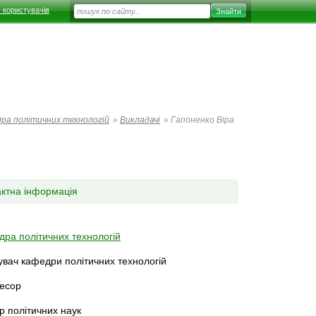
 користувачів
ра політичних технологій
»
Викладачі
»
Гапоненко Віра
актна інформація
ра політичних технологій
увач кафедри політичних технологій
есор
р політичних наук