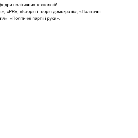
федри політичних технологій.
, «PR», «Історія і теорія демократії», «Політичні
я», «Політичні партії і рухи».