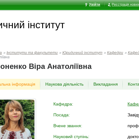
Увійти
Реєстрація нових
чний інститут
а
»
Інститути та факультети
»
Юридичний інститут
»
Кафедри
»
Кафед
іївна
оненко Віра Анатоліївна
альна інформація
Наукова діяльність
Викладання
Конт
Кафедра:
Кафед
Посада:
Завід
Вчене звання:
проф
Науковий ступінь:
докто