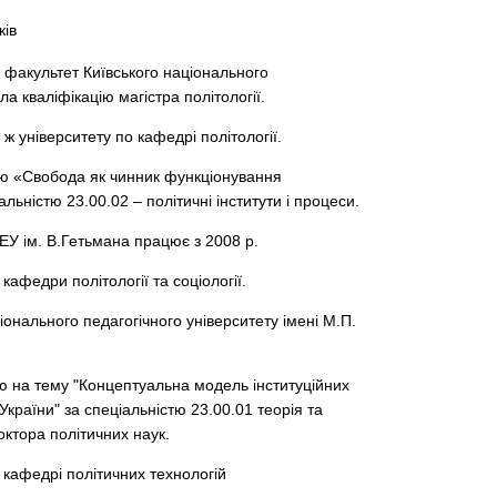
ків
й факультет Київського національного
а кваліфікацію магістра політології.
 ж університету по кафедрі політології.
ію «Свобода як чинник функціонування
льністю 23.00.02 – політичні інститути і процеси.
ЕУ ім. В.Гетьмана працює з 2008 р.
афедри політології та соціології.
іонального педагогічного університету імені М.П.
ію на тему "Концептуальна модель інституційних
України" за спеціальністю 23.00.01 теорія та
октора політичних наук.
кафедрі політичних технологій