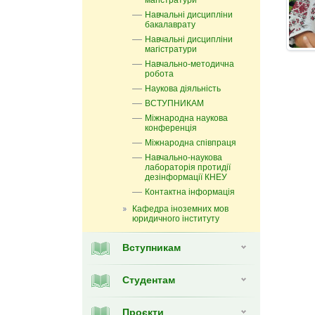
магістратури
Навчальні дисципліни
бакалаврату
Навчальні дисципліни
магістратури
Навчально-методична
робота
Наукова діяльність
ВСТУПНИКАМ
Міжнародна наукова
конференція
Міжнародна співпраця
Навчально-наукова
лабораторія протидії
дезінформації КНЕУ
Контактна інформація
Кафедра іноземних мов
юридичного інституту
Вступникам
Студентам
Проєкти