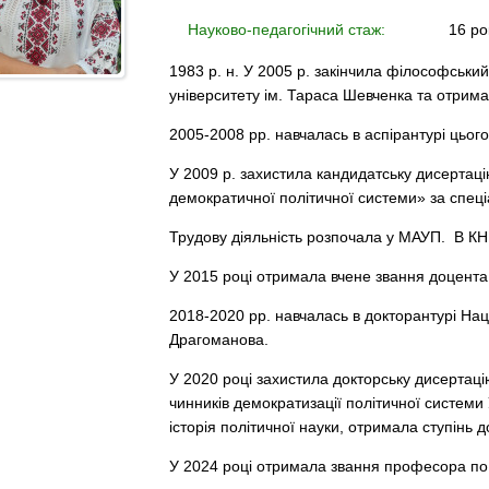
Науково-педагогічний стаж:
16 ро
1983 р. н. У 2005 р. закінчила філософськи
університету ім. Тараса Шевченка та отримал
2005-2008 рр. навчалась в аспірантурі цього
У 2009 р. захистила кандидатську дисертац
демократичної політичної системи» за спеціа
Трудову діяльність розпочала у МАУП. В КН
У 2015 році отримала вчене звання доцента к
2018-2020 рр. навчалась в докторантурі Нац
Драгоманова.
У 2020 році захистила докторську дисертац
чинників демократизації політичної системи 
історія політичної науки, отримала ступінь д
У 2024 році отримала звання професора по 