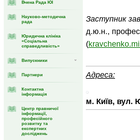
Вчена Рада ЮІ
Науково-методична
Заступник
за
рада
д.ю.н., профе
Юридична клініка
«Соціальна
(
kravchenko.m
справедливість»
Випускники
Адреса:
Партнери
Контактна
інформація
м. Київ, вул. 
Центр правничої
інформації,
професійного
розвитку та
експертних
досліджень