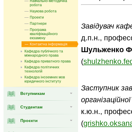
Навчально-методична
робота
Наукова робота
Проекти
Партнери
Завідувач каф
Програма
кваліфікаційного
д.п.н., профес
екзамену
Контактна інформація
Шульженко Ф
Кафедра публічного та
міжнародного права
(
shulzhenko.fe
Кафедра приватного права
Кафедра політичних
технологій
Кафедра іноземних мов
юридичного інституту
Заступник зав
Вступникам
організаційно
Студентам
к.ю.н., профе
Проєкти
(
grishko.oksa