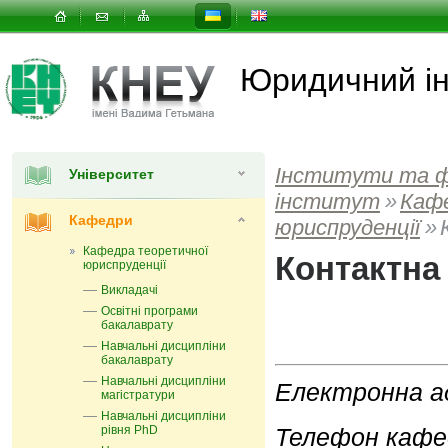
Юридичний ін
Інститути та 
Університет
інститут
»
Каф
Кафедри
юриспруденції
»
Кафедра теоретичної
Контактна
юриспруденції
Викладачі
Освітні програми
бакалаврату
Навчальні дисципліни
бакалаврату
Навчальні дисципліни
Електронна а
магістратури
Навчальні дисципліни
рівня PhD
Телефон кафе