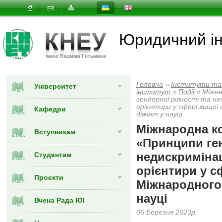
Юридичний ін
Головна
»
Інститути та
Університет
інститут
»
Події
»
Міжна
гендерної рівності та не
орієнтири у сфері вищої 
Кафедри
дівчат у науці
Міжнародна к
Вступникам
«Принципи ген
недискримінац
Студентам
орієнтири у с
Проєкти
Міжнародного 
науці
Вчена Рада ЮІ
06 Березня 2023р.