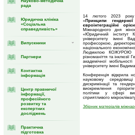
Науково-методична
рада
14 лютого 2023 року 
Юридична клініка
«
Принципи гендерної
«Соціальна
євроінтеграційні орі
справедливість»
Міжнародного дня жінок
«Юридичний
інститут 
університету імені В
Випускники
професорк
ою,
директорк
національного економічно
Людмилою КОЖУРОЮ 
Партнери
різноманіття та інклюзії
академічної мобільності
університету імені Вадим
Контактна
Конференція відкрила но
інформація
науковому середовищ
дискримінації та гендер
виокремлення пріорите
Центр правничої
політики у сфері ви
інформації,
сприятливого мікроклімату
професійного
розвитку та
Збірник матеріалів міжнар
експертних
досліджень
Практична
підготовка