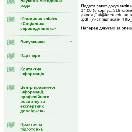
Науково-методична
рада
Подати пакет документів 
14.00 (5 корпус, 316 кабі
дирекції ui@kneu.edu.ua 
Юридична клініка
.pdf (лист підписати "ПІБ
«Соціальна
справедливість»
Наперед дякуємо за опера
Випускники
Партнери
Контактна
інформація
Центр правничої
інформації,
професійного
розвитку та
експертних
досліджень
Практична
підготовка