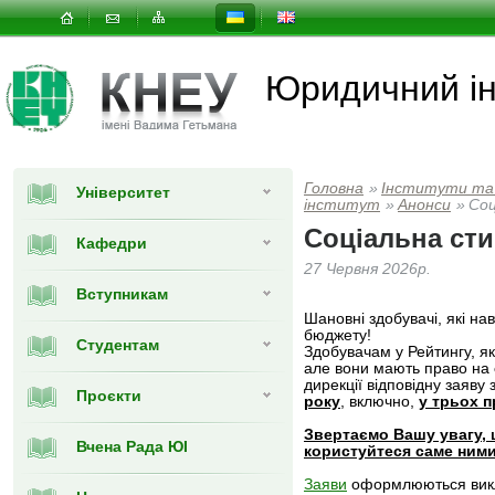
Юридичний ін
Головна
»
Інститути та
Університет
інститут
»
Анонси
»
Соц
Соціальна сти
Кафедри
27 Червня 2026р.
Вступникам
Шановні здобувачі, які на
бюджету!
Студентам
Здобувачам у Рейтингу, я
але вони мають право на
дирекції відповідну заяву
Проєкти
року
, включно,
у трьох 
Звертаємо Вашу увагу, щ
Вчена Рада ЮІ
користуйтеся саме ними
Заяви
оформлюються викл